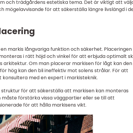
m och trädgårdens estetiska tema. Det är viktigt att välj
 mögelavvisande för att säkerställa längre livslängd i d
placering
ll en markis långvariga funktion och säkerhet. Placeringen
onteras i rätt höjd och vinkel för att erbjuda optimalt s
s arkitektur. Om man placerar markisen för lågt kan den
ör hög kan den bli ineffektiv mot solens strålar. För att
t konsultera med en expert i markisteknik.
s struktur för att säkerställa att markisen kan monteras
måste förstärka vissa väggpartier eller se till att
onerade för att hålla markisens vikt.