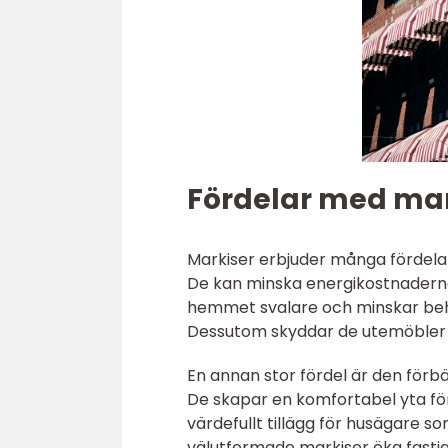
Fördelar med mar
Markiser erbjuder många fördela
De kan minska energikostnaderna 
hemmet svalare och minskar beh
Dessutom skyddar de utemöbler fr
En annan stor fördel är den förbä
De skapar en komfortabel yta för 
värdefullt tillägg för husägare 
välutformade markiser öka fasti