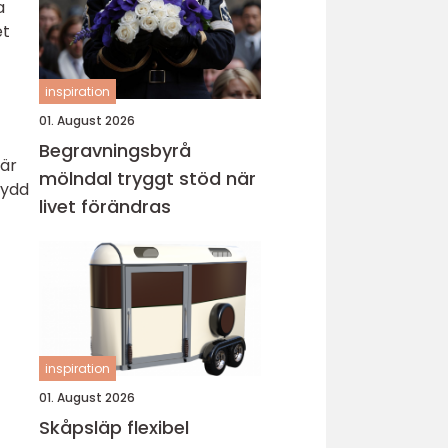
a
et
inspiration
01. August 2026
Begravningsbyrå
 är
mölndal tryggt stöd när
kydd
livet förändras
inspiration
01. August 2026
Skåpsläp flexibel