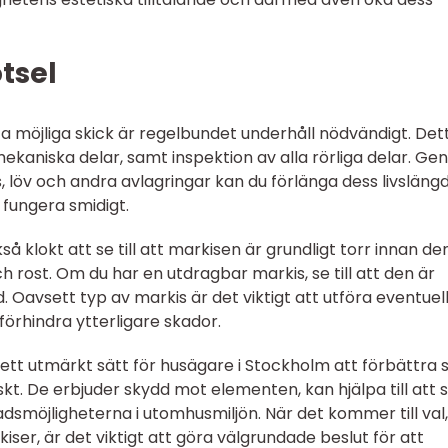
tsel
sta möjliga skick är regelbundet underhåll nödvändigt. Det
ekaniska delar, samt inspektion av alla rörliga delar. G
, löv och andra avlagringar kan du förlänga dess livsläng
 fungera smidigt.
å klokt att se till att markisen är grundligt torr innan de
h rost. Om du har en utdragbar markis, se till att den är
. Oavsett typ av markis är det viktigt att utföra eventuel
örhindra ytterligare skador.
tt utmärkt sätt för husägare i Stockholm att förbättra s
kt. De erbjuder skydd mot elementen, kan hjälpa till att 
smöjligheterna i utomhusmiljön. När det kommer till val,
kiser, är det viktigt att göra välgrundade beslut för att