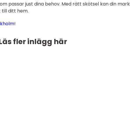
som passar just dina behov. Med rätt skötsel kan din marki
till ditt hem.
ckholm
!
Läs fler inlägg här