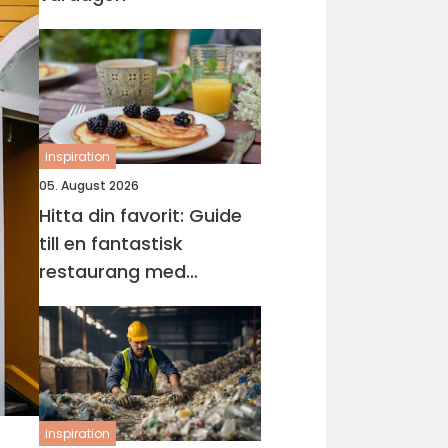
inspiration
05. August 2026
Hitta din favorit: Guide
till en fantastisk
restaurang med
uteservering på
Östermalm för soliga
dagar
inspiration