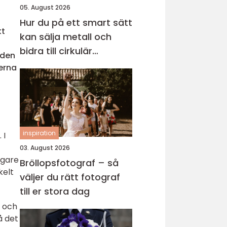
05. August 2026
Hur du på ett smart sätt
kt
kan sälja metall och
bidra till cirkulär
 den
ekonomi
perna
inspiration
 I
03. August 2026
ägare
Bröllopsfotograf – så
kelt
väljer du rätt fotograf
till er stora dag
, och
å det