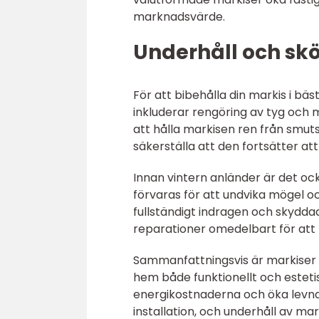
marknadsvärde.
Underhåll och skö
För att bibehålla din markis i bä
inkluderar rengöring av tyg och m
att hålla markisen ren från smuts
säkerställa att den fortsätter att
Innan vintern anländer är det ocks
förvaras för att undvika mögel oc
fullständigt indragen och skyddad
reparationer omedelbart för att f
Sammanfattningsvis är markiser e
hem både funktionellt och estetis
energikostnaderna och öka levnad
installation, och underhåll av mar