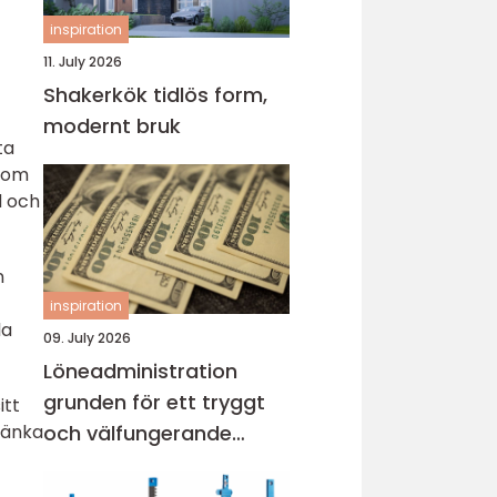
inspiration
11. July 2026
Shakerkök tidlös form,
modernt bruk
ta
enom
d och
n
inspiration
la
09. July 2026
Löneadministration
grunden för ett tryggt
itt
och välfungerande
sänka
företag