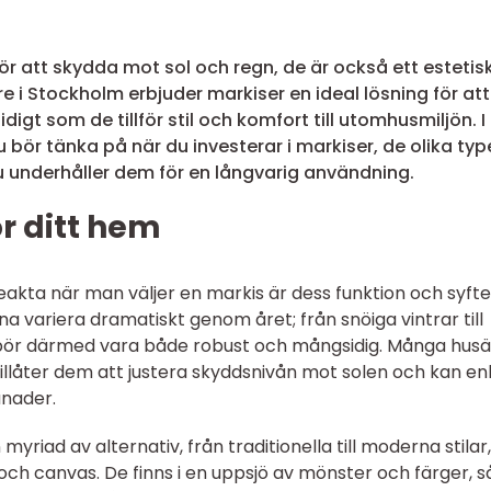
för att skydda mot sol och regn, de är också ett estetis
are i Stockholm erbjuder markiser en ideal lösning för att
digt som de tillför stil och komfort till utomhusmiljön. I
u bör tänka på när du investerar i markiser, de olika ty
du underhåller dem för en långvarig användning.
ör ditt hem
akta när man väljer en markis är dess funktion och syfte.
 variera dramatiskt genom året; från snöiga vintrar till
 bör därmed vara både robust och mångsidig. Många hus
illåter dem att justera skyddsnivån mot solen och kan en
ånader.
 myriad av alternativ, från traditionella till moderna stilar
och canvas. De finns i en uppsjö av mönster och färger, s