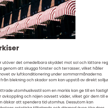
kiser
r utöver det omedelbara skyddet mot sol och lättare reg
genom att skugga fönster och terrasser, vilket håller
ovet av luftkonditionering under sommarmånaderna.
ån blekning och skador som kan uppstå av direkt solljus
ttrade utomhuslivsstil som en markis kan ge till en fastig
avkoppling och nöjen oavsett väder, vilket gör dem till e
som älskar att spendera tid utomhus. Dessutom kan
ghetens estetiska tilltalande och därmed även öka dess