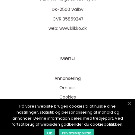
web:
www.klikko.dk
Menu
Annonsering
Om oss
Cookies
På vores website bruges cookies til at huske dine
Kontakta oss
indstillinger, statistik og personalisering af indhold og
Sitemap
annoncer. Denne information deles med tredjepart. Ved
fortsat brug af websiden godkender du cookiepolitikken.
Ok
Privatlivspolitik